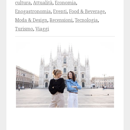
cultura
,
Attualità
,
Economia
,
Enogastronomia
,
Eventi
,
Food & Beverage
,
Moda & Design
,
Recensioni
,
Tecnologia
,
Turismo
,
Viaggi