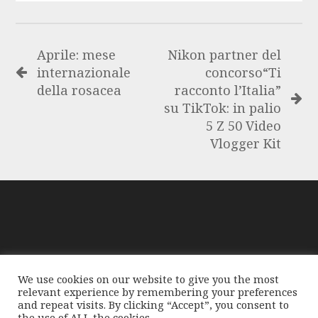
Aprile: mese
Nikon partner del
internazionale
concorso“Ti
della rosacea
racconto l’Italia”
su TikTok: in palio
5 Z 50 Video
Vlogger Kit
GloablMediaNews, prima di pubblicare foto o testi,
We use cookies on our website to give you the most
compie tutte le opportune verifiche al fine di accertarne il
relevant experience by remembering your preferences
libero regime di circolazione e non violare i diritti
and repeat visits. By clicking “Accept”, you consent to
the use of ALL the cookies.