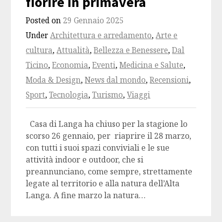
fiorire in primavera
Posted on
29 Gennaio 2025
Under
Architettura e arredamento
,
Arte e
cultura
,
Attualità
,
Bellezza e Benessere
,
Dal
Ticino
,
Economia
,
Eventi
,
Medicina e Salute
,
Moda & Design
,
News dal mondo
,
Recensioni
,
Sport
,
Tecnologia
,
Turismo
,
Viaggi
Casa di Langa ha chiuso per la stagione lo
scorso 26 gennaio, per riaprire il 28 marzo,
con tutti i suoi spazi conviviali e le sue
attività indoor e outdoor, che si
preannunciano, come sempre, strettamente
legate al territorio e alla natura dell’Alta
Langa. A fine marzo la natura…