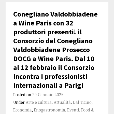
Conegliano Valdobbiadene
a Wine Paris con 32
produttori presenti! il
Consorzio del Conegliano
Valdobbiadene Prosecco
DOCG a Wine Paris. Dal 10
al 12 febbraio il Consorzio
incontra i professionisti
internazionali a Parigi
Posted on
29 Gennaio 2025
Under
Arte e cultura
,
Attualità
,
Dal Ticino
,
Economia
,
Enogastronomia
,
Eventi
,
Food &