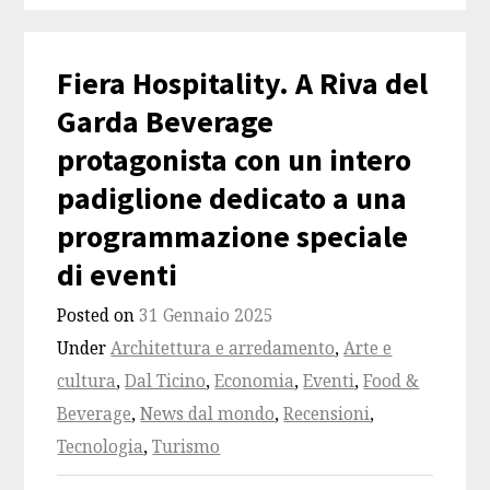
Fiera Hospitality. A Riva del
Garda Beverage
protagonista con un intero
padiglione dedicato a una
programmazione speciale
di eventi
Posted on
31 Gennaio 2025
Under
Architettura e arredamento
,
Arte e
cultura
,
Dal Ticino
,
Economia
,
Eventi
,
Food &
Beverage
,
News dal mondo
,
Recensioni
,
Tecnologia
,
Turismo