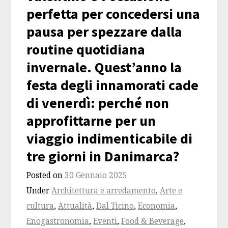
perfetta per concedersi una
pausa per spezzare dalla
routine quotidiana
invernale. Quest’anno la
festa degli innamorati cade
di venerdì: perché non
approfittarne per un
viaggio indimenticabile di
tre giorni in Danimarca?
Posted on
30 Gennaio 2025
Under
Architettura e arredamento
,
Arte e
cultura
,
Attualità
,
Dal Ticino
,
Economia
,
Enogastronomia
,
Eventi
,
Food & Beverage
,