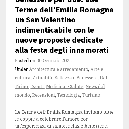
Terme dell’Emilia Romagna
un San Valentino
indimenticabile con le
nuove proposte dedicate
alla festa degli innamorati
Posted on
30 Gennaio 2025
Under
Architettura e arredamento
,
Arte e
cultura
,
Attualità
,
Bellezza e Benessere
,
Dal
Ticino
,
Eventi
,
Medicina e Salute
,
News dal
mondo
,
Recensioni
,
Tecnologia
,
Turismo
Le Terme dell’Emilia Romagna invitano tutte
le coppie a celebrare l’amore con
un’esperienza di salute, relax e benessere.