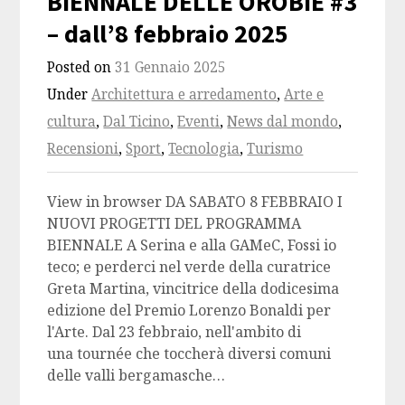
BIENNALE DELLE OROBIE #3
– dall’8 febbraio 2025
Posted on
31 Gennaio 2025
Under
Architettura e arredamento
,
Arte e
cultura
,
Dal Ticino
,
Eventi
,
News dal mondo
,
Recensioni
,
Sport
,
Tecnologia
,
Turismo
View in browser DA SABATO 8 FEBBRAIO I
NUOVI PROGETTI DEL PROGRAMMA
BIENNALE A Serina e alla GAMeC, Fossi io
teco; e perderci nel verde della curatrice
Greta Martina, vincitrice della dodicesima
edizione del Premio Lorenzo Bonaldi per
l'Arte. Dal 23 febbraio, nell'ambito di
una tournée che toccherà diversi comuni
delle valli bergamasche…