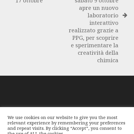
17 ottobre
sabato 9 ottobre
apre un nuovo
laboratorio
interattivo
realizzato grazie a
PPG, per scoprire
e sperimentare la
creatività della
chimica
GloablMediaNews, prima di pubblicare foto o testi,
We use cookies on our website to give you the most
compie tutte le opportune verifiche al fine di accertarne il
relevant experience by remembering your preferences
libero regime di circolazione e non violare i diritti
and repeat visits. By clicking “Accept”, you consent to
the use of ALL the cookies.