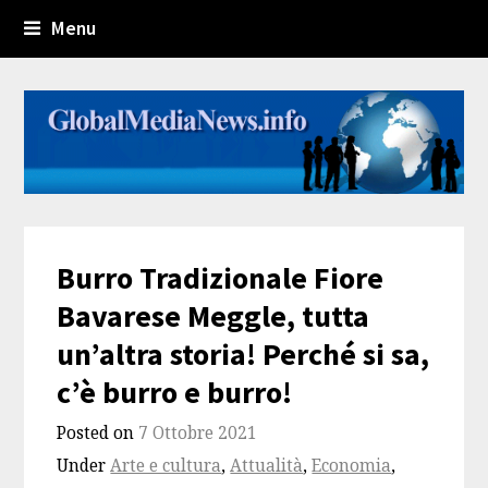
Menu
Burro Tradizionale Fiore
Bavarese Meggle, tutta
un’altra storia! Perché si sa,
c’è burro e burro!
Posted on
7 Ottobre 2021
Under
Arte e cultura
,
Attualità
,
Economia
,