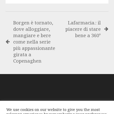
Borgen è tornato,
Lafarmacia.: il
dove alloggiare,
piacere di stare
mangiare e bere
bene a 360°
come nella serie
più appassionante
girata a
Copenaghen
GloablMediaNews, prima di pubblicare foto o testi,
We use cookies on our website to give you the most
compie tutte le opportune verifiche al fine di accertarne il