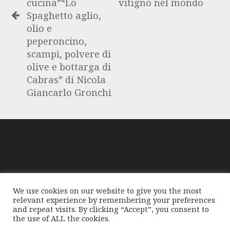
cucina”“Lo
vitigno nel mondo
Spaghetto aglio,
olio e
peperoncino,
scampi, polvere di
olive e bottarga di
Cabras” di Nicola
Giancarlo Gronchi
GloablMediaNews, prima di pubblicare foto o testi,
We use cookies on our website to give you the most
compie tutte le opportune verifiche al fine di accertarne il
relevant experience by remembering your preferences
libero regime di circolazione e non violare i diritti
and repeat visits. By clicking “Accept”, you consent to
the use of ALL the cookies.
d'autore o altri diritti esclusivi di terzi. Per segnalare