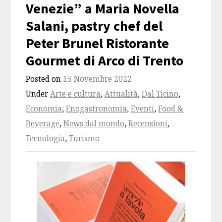
Venezie” a Maria Novella
Salani, pastry chef del
Peter Brunel Ristorante
Gourmet di Arco di Trento
Posted on
15 Novembre 2022
Under
Arte e cultura
,
Attualità
,
Dal Ticino
,
Economia
,
Enogastronomia
,
Eventi
,
Food &
Beverage
,
News dal mondo
,
Recensioni
,
Tecnologia
,
Turismo