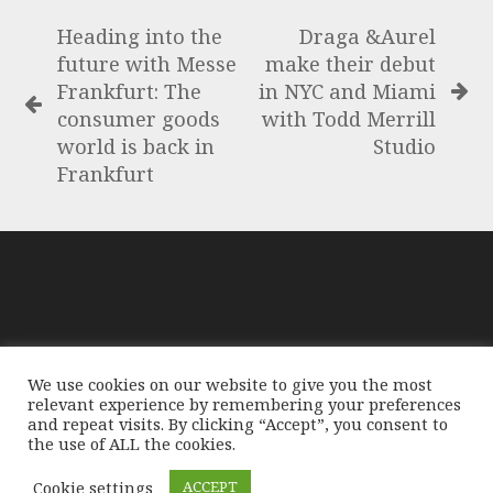
Heading into the
Draga &Aurel
future with Messe
make their debut
Frankfurt: The
in NYC and Miami
consumer goods
with Todd Merrill
world is back in
Studio
Frankfurt
GloablMediaNews, prima di pubblicare foto o testi,
We use cookies on our website to give you the most
compie tutte le opportune verifiche al fine di accertarne il
relevant experience by remembering your preferences
libero regime di circolazione e non violare i diritti
and repeat visits. By clicking “Accept”, you consent to
the use of ALL the cookies.
d'autore o altri diritti esclusivi di terzi. Per segnalare
eventuali errori nell'uso di materiale riservato contattate
Cookie settings
ACCEPT