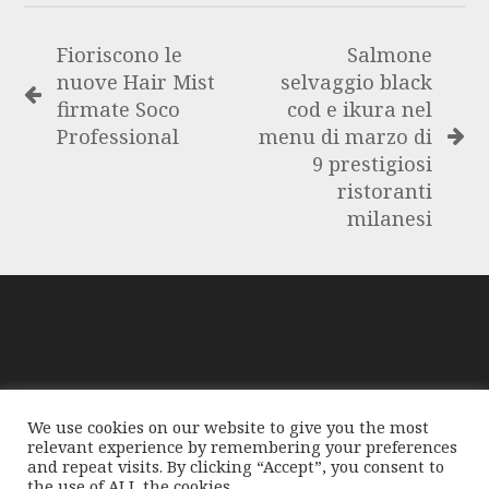
Fioriscono le
Salmone
nuove Hair Mist
selvaggio black
firmate Soco
cod e ikura nel
Professional
menu di marzo di
9 prestigiosi
ristoranti
milanesi
GloablMediaNews, prima di pubblicare foto o testi,
We use cookies on our website to give you the most
compie tutte le opportune verifiche al fine di accertarne il
relevant experience by remembering your preferences
libero regime di circolazione e non violare i diritti
and repeat visits. By clicking “Accept”, you consent to
the use of ALL the cookies.