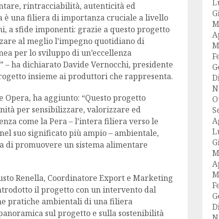
L
tare, rintracciabilità, autenticità ed
G
 è una filiera di importanza cruciale a livello
M
i, a sfide imponenti: grazie a questo progetto
A
zzare al meglio l’impegno quotidiano di
M
nea per lo sviluppo di un’eccellenza
F
ro” – ha dichiarato Davide Vernocchi, presidente
G
ogetto insieme ai produttori che rappresenta.
D
N
e Opera, ha aggiunto: “Questo progetto
O
tà per sensibilizzare, valorizzare ed
S
A
nza come la Pera – l’intera filiera verso le
L
, nel suo significato più ampio – ambientale,
G
ica di promuovere un sistema alimentare
M
A
M
usto Renella, Coordinatore Export e Marketing
F
rodotto il progetto con un intervento dal
G
ne pratiche ambientali di una filiera
D
panoramica sul progetto e sulla sostenibilità
N