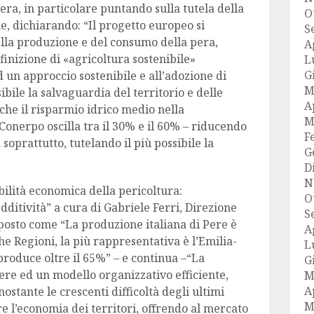
Pera, in particolare puntando sulla tutela della
O
he, dichiarando: “Il progetto europeo si
S
ella produzione e del consumo della pera,
A
inizione di «agricoltura sostenibile»
L
G
 un approccio sostenibile e all’adozione di
M
ibile la salvaguardia del territorio e delle
A
 che il risparmio idrico medio nella
M
Conerpo oscilla tra il 30% e il 60% – riducendo
F
soprattutto, tutelando il più possibile la
G
D
N
bilità economica della pericoltura:
O
dditività” a cura di Gabriele Ferri, Direzione
S
osto come “La produzione italiana di Pere è
A
e Regioni, la più rappresentativa è l’Emilia-
L
duce oltre il 65%” – e continua –“La
G
Pere ed un modello organizzativo efficiente,
M
A
stante le crescenti difficoltà degli ultimi
M
re l’economia dei territori, offrendo al mercato