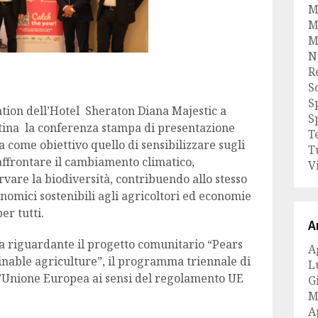
M
M
M
N
R
S
S
ation dell’Hotel Sheraton Diana Majestic a
S
ttina la conferenza stampa di presentazione
T
ome obiettivo quello di sensibilizzare sugli
T
affrontare il cambiamento climatico,
V
vare la biodiversità, contribuendo allo stesso
nomici sostenibili agli agricoltori ed economie
per tutti.
A
a riguardante il progetto comunitario “Pears
A
ainable agriculture”, il programma triennale di
L
l’Unione Europea ai sensi del regolamento UE
G
M
A