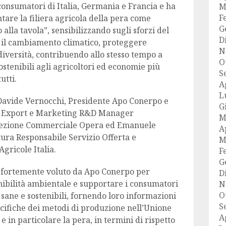
consumatori di Italia, Germania e Francia e ha
M
F
tare la filiera agricola della pera come
G
alla tavola”, sensibilizzando sugli sforzi del
D
 il cambiamento climatico, proteggere
N
diversità, contribuendo allo stesso tempo a
O
stenibili agli agricoltori ed economie più
S
tutti.
A
L
 Davide Vernocchi, Presidente Apo Conerpo e
G
e Export e Marketing R&D Manager
M
Direzione Commerciale Opera ed Emanuele
A
ura Responsabile Servizio Offerta e
M
gricole Italia.
F
G
o fortemente voluto da Apo Conerpo per
D
enibilità ambientale e supportare i consumatori
N
O
sane e sostenibili, fornendo loro informazioni
S
ecifiche dei metodi di produzione nell’Unione
A
 e in particolare la pera, in termini di rispetto