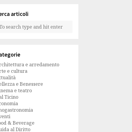
erca articoli
ategorie
rchitettura e arredamento
rte e cultura
ttualità
ellezza e Benessere
inema e teatro
al Ticino
conomia
nogastronomia
venti
ood & Beverage
uida al Diritto