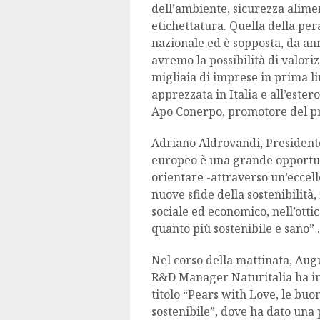
dell’ambiente, sicurezza alimen
etichettatura. Quella della pera
nazionale ed è sopposta, da ann
avremo la possibilità di valori
migliaia di imprese in prima li
apprezzata in Italia e all’este
Apo Conerpo, promotore del pr
Adriano Aldrovandi, President
europeo è una grande opportuni
orientare -attraverso un’eccelle
nuove sfide della sostenibilità
sociale ed economico, nell’ott
quanto più sostenibile e sano” .
Nel corso della mattinata, Aug
R&D Manager Naturitalia ha int
titolo “Pears with Love, le buo
sostenibile”, dove ha dato una 