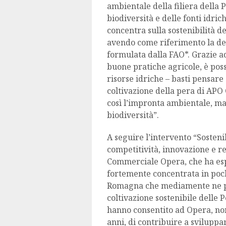
ambientale della filiera della 
biodiversità e delle fonti idric
concentra sulla sostenibilità d
avendo come riferimento la def
formulata dalla FAO*. Grazie ad
buone pratiche agricole, è poss
risorse idriche – basti pensare
coltivazione della pera di APO 
così l’impronta ambientale, ma 
biodiversità”.
A seguire l’intervento “Sosteni
competitività, innovazione e re
Commerciale Opera, che ha esp
fortemente concentrata in poch
Romagna che mediamente ne pro
coltivazione sostenibile delle 
hanno consentito ad Opera, nono
anni, di contribuire a sviluppa