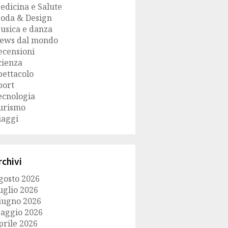
edicina e Salute
oda & Design
usica e danza
ews dal mondo
ecensioni
cienza
pettacolo
port
ecnologia
urismo
iaggi
rchivi
gosto 2026
uglio 2026
iugno 2026
aggio 2026
prile 2026