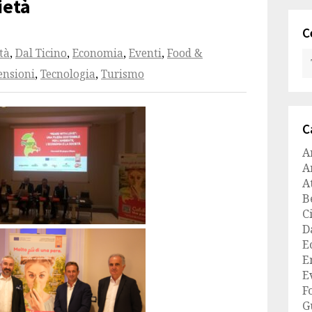
ietà
C
tà
,
Dal Ticino
,
Economia
,
Eventi
,
Food &
ensioni
,
Tecnologia
,
Turismo
C
A
A
A
B
C
D
E
E
E
F
G