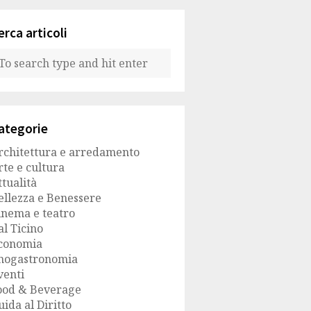
erca articoli
ategorie
rchitettura e arredamento
rte e cultura
ttualità
ellezza e Benessere
inema e teatro
al Ticino
conomia
nogastronomia
venti
ood & Beverage
uida al Diritto