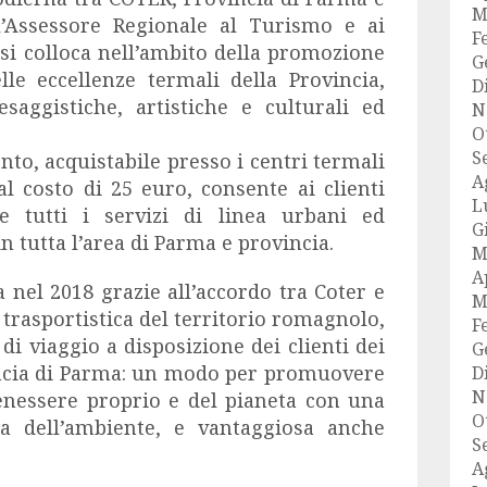
M
l’Assessore Regionale al Turismo e ai
F
si colloca nell’ambito della promozione
G
lle eccellenze termali della Provincia,
D
saggistiche, artistiche e culturali ed
N
O
S
nto,
acquistabile presso i centri termali
A
al costo di 25 euro
, consente ai clienti
L
e tutti i servizi di linea urbani ed
G
n tutta l’area di Parma e provincia.
M
A
a nel 2018 grazie all’accordo tra Coter e
M
rasportistica del territorio romagnolo,
F
di viaggio a disposizione dei clienti dei
G
incia di Parma: un modo per
promuovere
D
N
benessere
proprio e del pianeta con una
O
esa dell’ambiente, e vantaggiosa anche
S
A