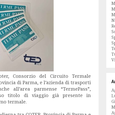
M
M
M
N
R
S
S
S
T
T
V
oter, Consorzio del Circuito Termale
A
ovincia di Parma
, e l’azienda di trasporti
nche all’area parmense
“TermePass”,
A
so titolo di viaggio già presente in
L
smo termale.
G
M
A
 odierna tra COTER, Provincia di Parma e