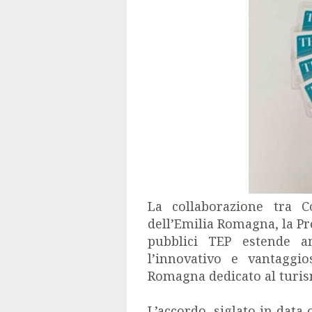
La collaborazione tra
C
dell’Emilia Romagna
, la
Pr
pubblici
TEP
estende a
l’innovativo e vantaggio
Romagna dedicato al turi
L’accordo, siglato in data