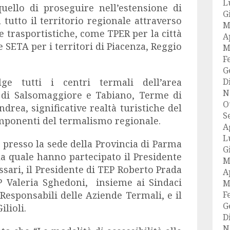
L
uello di proseguire nell’estensione di
G
 tutto il territorio regionale attraverso
M
e trasportistiche, come TPER per la città
A
 SETA per i territori di Piacenza, Reggio
M
F
G
lge tutti i centri termali dell’area
D
N
di Salsomaggiore e Tabiano, Terme di
O
Andrea
, significative realtà turistiche del
S
omponenti del termalismo regionale.
A
L
a presso la sede della Provincia di Parma
G
a quale hanno partecipato il Presidente
M
sari, il Presidente di TEP Roberto Prada
A
P Valeria Sghedoni, insieme ai Sindaci
M
i Responsabili delle Aziende Termali, e il
F
G
ilioli.
D
N