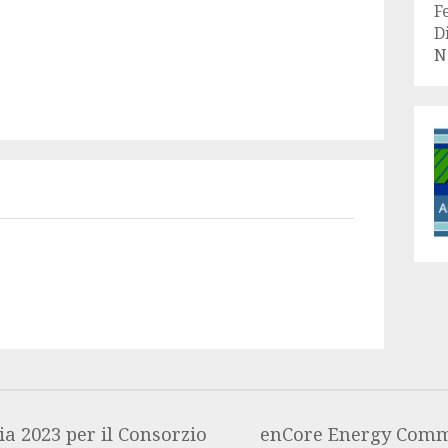
F
D
N
a 2023 per il Consorzio
enCore Energy Comme