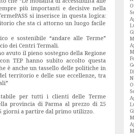
to che “Le modalità di accessibilità alle
O
empre più importanti e decisive nella
S
 TermePASS si inserisce in questa logica:
A
itorio che sta ci attorno un luogo facile
L
G
ico e sostenibile “andare alle Terme”
M
cio dei Centri Termali.
A
M
o avuto il pieno sostegno della Regione
F
 con TEP hanno subito accolto questa
G
 è anche un tassello delle politiche in
D
l territorio e delle sue eccellenze, tra
N
ali”
O
S
tabile per tutti i clienti delle Terme
A
ella provincia di Parma al prezzo di 25
L
5 giorni a partire dal primo utilizzo.
G
M
A
M