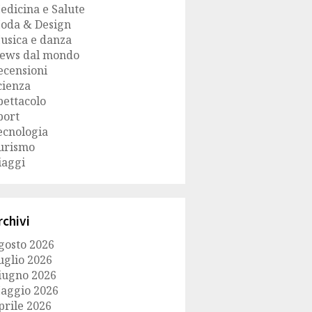
edicina e Salute
oda & Design
usica e danza
ews dal mondo
ecensioni
cienza
pettacolo
port
ecnologia
urismo
iaggi
rchivi
gosto 2026
uglio 2026
iugno 2026
aggio 2026
prile 2026