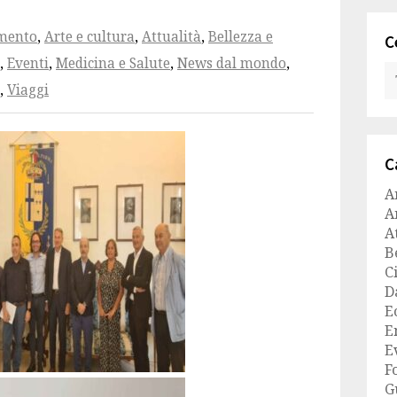
amento
,
Arte e cultura
,
Attualità
,
Bellezza e
C
,
Eventi
,
Medicina e Salute
,
News dal mondo
,
,
Viaggi
C
A
A
A
B
C
D
E
E
E
F
G