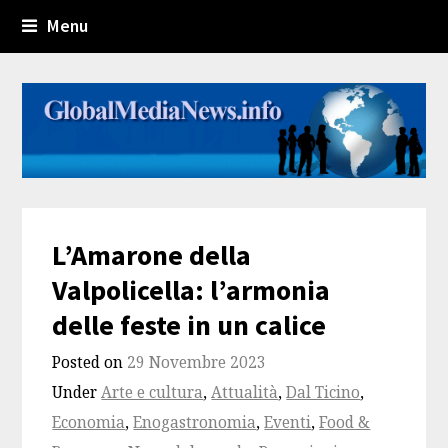
Menu
L’Amarone della
Valpolicella: l’armonia
delle feste in un calice
Posted on
29 Novembre 2023
Under
Arte e cultura
,
Attualità
,
Dal Ticino
,
Economia
,
Enogastronomia
,
Eventi
,
Food &