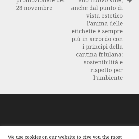
28 novembre
anche dal punto di
vista estetico
l’anima delle
etichette è sempre
più in accordo con
i principi della
cantina friulana:
sostenibilità e
rispetto per
l’ambiente
GloablMediaNews, prima di pubblicare foto o testi,
We use cookies on our website to give you the most