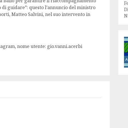
i da ballo per garantire il riaccompagnamento
F
 di guidare”: questo l’annuncio del ministro
D
orti, Matteo Salvini, nel suo intervento in
N
stagram, nome utente: gio.vanni.acerbi