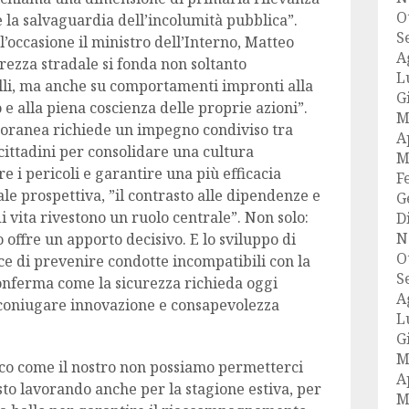
O
e la salvaguardia dell’incolumità pubblica”.
S
l’occasione il ministro dell’Interno, Matteo
A
urezza stradale si fonda non soltanto
L
rolli, ma anche su comportamenti impronti alla
G
 e alla piena coscienza delle proprie azioni”.
M
poranea richiede un impegno condiviso tra
A
 cittadini per consolidare una cultura
M
e i pericoli e garantire una più efficacia
F
ale prospettiva, ”il contrasto alle dipendenze e
G
di vita rivestono un ruolo centrale”. Non solo:
D
N
 offre un apporto decisivo. E lo sviluppo di
O
ce di prevenire condotte incompatibili con la
S
 conferma come la sicurezza richieda oggi
A
 coniugare innovazione e consapevolezza
L
G
M
ico come il nostro non possiamo permetterci
A
 sto lavorando anche per la stagione estiva, per
M