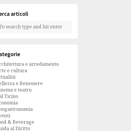
erca articoli
ategorie
rchitettura e arredamento
rte e cultura
ttualità
ellezza e Benessere
inema e teatro
al Ticino
conomia
nogastronomia
venti
ood & Beverage
uida al Diritto