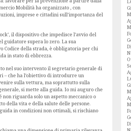
ida: lavorare per la prevenzione a partire dalla
L
ercio Mobilità ha organizzato , con
G
M
tituzioni, imprese e cittadini sull’importanza del
A
M
F
olock’, il dispositivo che impedisce l’avvio del
G
el guidatore supera lo zero. La sua
D
vo Codice della strada, è obbligatoria per chi
N
a in stato di ebbrezza.
O
S
o nel suo intervento il segretario generale di
A
– che ha l’obiettivo di introdurre un
L
enire sulla vettura, ma soprattutto sulla
G
 generale, si mette alla guida. Io mi auguro che
M
é non riguarda solo un aspetto meccanico o
A
o della vita e della salute delle persone.
M
guida in condizioni non ottimali, si rischiano
F
G
D
N
richiama una dimensione di primaria rilevanza