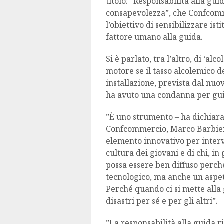
titolo: “Responsabilità alla gu
consapevolezza”, che Confcomm
l’obiettivo di sensibilizzare is
fattore umano alla guida.
Si è parlato, tra l’altro, di ‘alc
motore se il tasso alcolemico d
installazione, prevista dal nuo
ha avuto una condanna per guid
”È uno strumento – ha dichiarat
Confcommercio, Marco Barbieri 
elemento innovativo per interv
cultura dei giovani e di chi, in
possa essere ben diffuso perch
tecnologico, ma anche un aspett
Perché quando ci si mette alla 
disastri per sé e per gli altri”.
”La responsabilità alla guida 