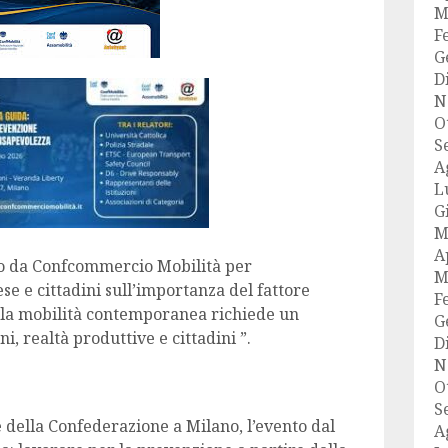
M
F
G
D
N
O
S
A
L
G
M
A
o da Confcommercio Mobilità per
M
ese e cittadini sull’importanza del fattore
F
 “la mobilità contemporanea richiede un
G
realtà produttive e cittadini ​​​​​​”.
D
N
O
S
de della Confederazione a Milano, l’evento dal
A