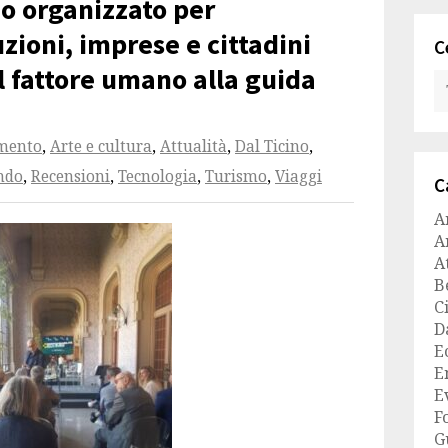
no organizzato per
uzioni, imprese e cittadini
C
l fattore umano alla guida
amento
,
Arte e cultura
,
Attualità
,
Dal Ticino
,
ndo
,
Recensioni
,
Tecnologia
,
Turismo
,
Viaggi
C
A
A
A
B
C
D
E
E
E
F
G