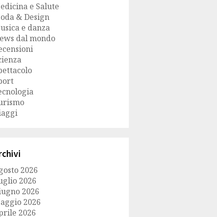
edicina e Salute
oda & Design
usica e danza
ews dal mondo
ecensioni
cienza
pettacolo
port
ecnologia
urismo
iaggi
rchivi
gosto 2026
uglio 2026
iugno 2026
aggio 2026
prile 2026