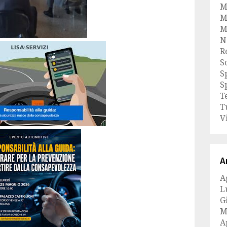
M
M
M
N
R
S
S
S
T
T
V
A
A
L
G
M
A