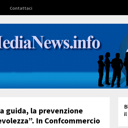
Contattaci
B
la guida, la prevenzione
i
evolezza”. In Confcommercio