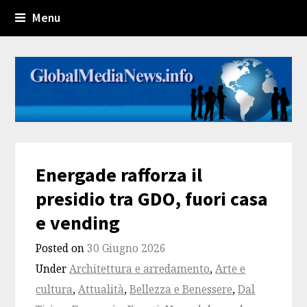
Menu
Energade rafforza il
presidio tra GDO, fuori casa
e vending
Posted on
30 Giugno 2026
Under
Architettura e arredamento
,
Arte e
cultura
,
Attualità
,
Bellezza e Benessere
,
Dal