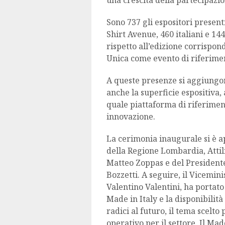
una crescita della partecipazio
Sono 737 gli espositori presenti
Shirt Avenue, 460 italiani e 14
rispetto all’edizione corrispon
Unica come evento di riferime
A queste presenze si aggiungon
anche la superficie espositiva
quale piattaforma di riferimen
innovazione.
La cerimonia inaugurale si è ap
della Regione Lombardia, Attil
Matteo Zoppas e del President
Bozzetti. A seguire, il Vicemini
Valentino Valentini, ha portato 
Made in Italy e la disponibilit
radici al futuro, il tema scelt
operativo per il settore. Il Mad