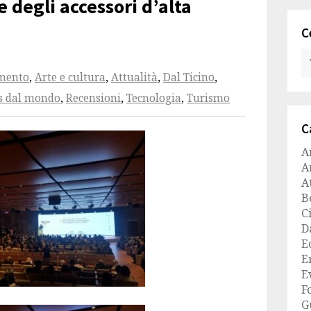
 e degli accessori d’alta
C
amento
,
Arte e cultura
,
Attualità
,
Dal Ticino
,
 dal mondo
,
Recensioni
,
Tecnologia
,
Turismo
C
A
A
A
B
C
D
E
E
E
F
G