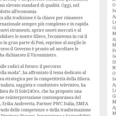
O
 elevato standard di qualità. Oggi, nel
S
dotto all’economia
A
ta alla tradizione è la chiave per rimanere
L
ernazionale sempre più complesso e in rapida
G
uovi strumenti, aprire nuovi mercati e al
M
idare le nostre filiere, l’ecosistema in cui il
A
o in gran parte di Pmi, esprime al meglio le
M
corso il Governo è pronto ad ascoltare le
F
a dichiarato il Viceministro.
G
D
lle radici al futuro: il percorso
N
nella moda”, ha affrontato il tema dedicato al
O
a strategica per la competitività della filiera.
S
A
alista, saggista e conduttore televisivo, ha
L
lista de Il Sole24Ore, che ha proposto una
G
come reinterpretazione contemporanea del
M
o, Erika Andreetta, Partner PWC Italia, EMEA
A
ruolo delle competenze e della trasformazione
M