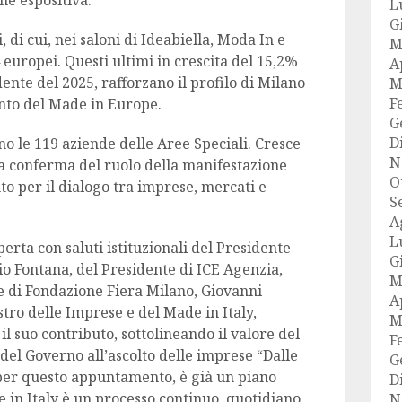
ne espositiva.
L
G
, di cui, nei saloni di Ideabiella, Moda In e
M
4 europei. Questi ultimi in crescita del 15,2%
A
dente del 2025, rafforzano il profilo di Milano
M
F
nto del Made in Europe.
G
D
o le 119 aziende delle Aree Speciali. Cresce
N
, a conferma del ruolo della manifestazione
O
to per il dialogo tra imprese, mercati e
S
A
L
erta con saluti istituzionali del Presidente
G
io Fontana, del Presidente di ICE Agenzia,
M
e di Fondazione Fiera Milano, Giovanni
A
stro delle Imprese e del Made in Italy,
M
il suo contributo, sottolineando il valore del
F
à del Governo all’ascolto delle imprese “Dalle
G
o per questo appuntamento, è già un piano
D
e in Italy è un processo continuo, quotidiano,
N