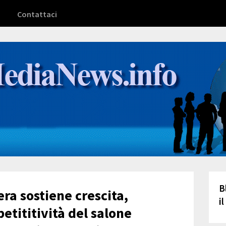
Contattaci
B
iera sostiene crescita,
i
etititività del salone