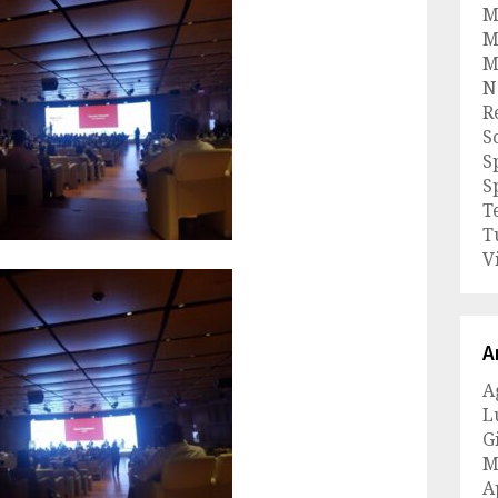
M
M
M
N
R
S
S
S
T
T
V
A
A
L
G
M
A