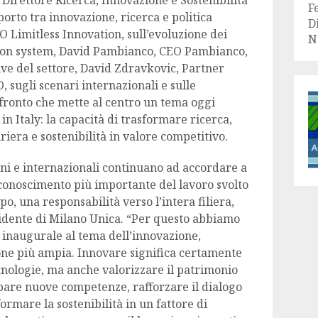
Direttore Ricerca, Innovazione e Sostenibilità
F
orto tra innovazione, ricerca e politica
D
EO Limitless Innovation, sull’evoluzione dei
N
shion system, David Pambianco, CEO Pambianco,
ive del settore, David Zdravkovic, Partner
 sugli scenari internazionali e sulle
fronto che mette al centro un tema oggi
in Italy: la capacità di trasformare ricerca,
iera e sostenibilità in valore competitivo.
iani e internazionali continuano ad accordare a
conoscimento più importante del lavoro svolto
mpo, una responsabilità verso l’intera filiera,
idente di Milano Unica. “Per questo abbiamo
a inaugurale al tema dell’innovazione,
one più ampia. Innovare significa certamente
ecnologie, ma anche valorizzare il patrimonio
ppare nuove competenze, rafforzare il dialogo
formare la sostenibilità in un fattore di