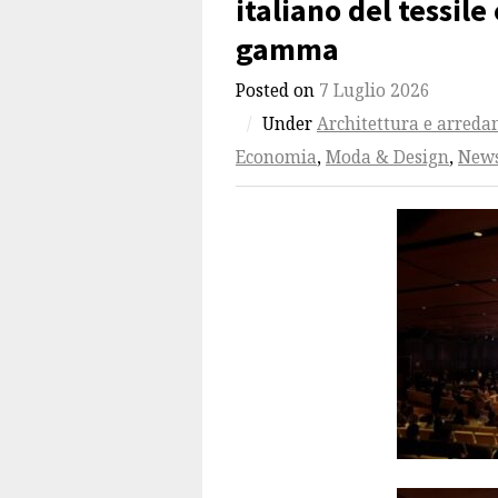
italiano del tessile
gamma
Posted on
7 Luglio 2026
/
Under
Architettura e arred
Economia
,
Moda & Design
,
News