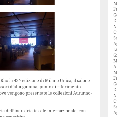
M
F
G
D
N
O
S
A
L
G
M
A
M
F
 Rho la 43^ edizione di Milano Unica, il salone
G
cessori d’alta gamma, punto di riferimento
D
 dove vengono presentate le collezioni Autunno-
N
O
S
a dell’industria tessile internazionale, con
A