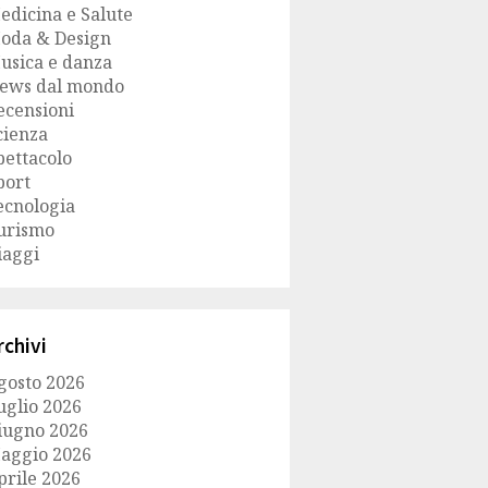
edicina e Salute
oda & Design
usica e danza
ews dal mondo
ecensioni
cienza
pettacolo
port
ecnologia
urismo
iaggi
rchivi
gosto 2026
uglio 2026
iugno 2026
aggio 2026
prile 2026