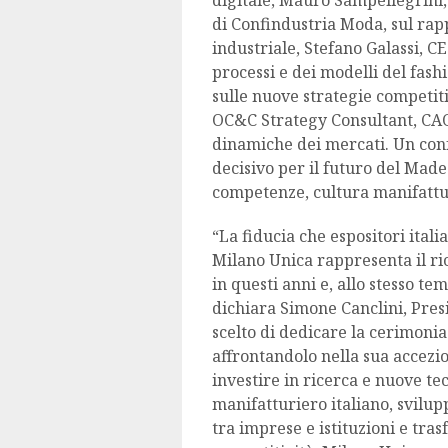
digitale, Mauro Sampellegrini, 
di Confindustria Moda, sul rapp
industriale, Stefano Galassi, C
processi e dei modelli del fa
sulle nuove strategie competit
OC&C Strategy Consultant, CAO,
dinamiche dei mercati. Un con
decisivo per il futuro del Made 
competenze, cultura manifattur
“La fiducia che espositori ital
Milano Unica rappresenta il ri
in questi anni e, allo stesso te
dichiara Simone Canclini, Pres
scelto di dedicare la cerimoni
affrontandolo nella sua accezi
investire in ricerca e nuove t
manifatturiero italiano, svilu
tra imprese e istituzioni e tras