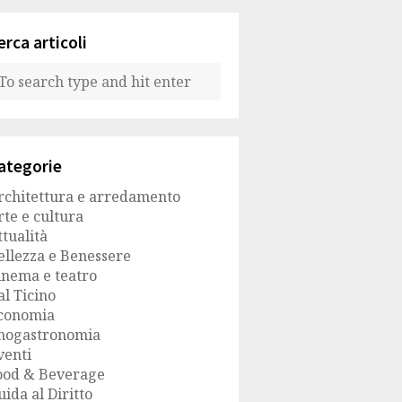
erca articoli
ategorie
rchitettura e arredamento
rte e cultura
ttualità
ellezza e Benessere
inema e teatro
al Ticino
conomia
nogastronomia
venti
ood & Beverage
uida al Diritto