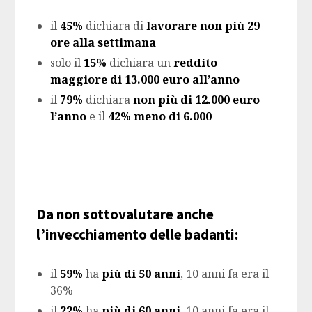
il
45%
dichiara di
lavorare non più 29
ore alla settimana
solo il
15%
dichiara un
reddito
maggiore di 13.000 euro all’anno
il
79%
dichiara
non più di 12.000 euro
l’anno
e il
42% meno di 6.000
Da non sottovalutare anche
l’invecchiamento delle badanti:
il
59%
ha
più di 50 anni
, 10 anni fa era il
36%
il
22%
ha
più di 60 anni
, 10 anni fa era il