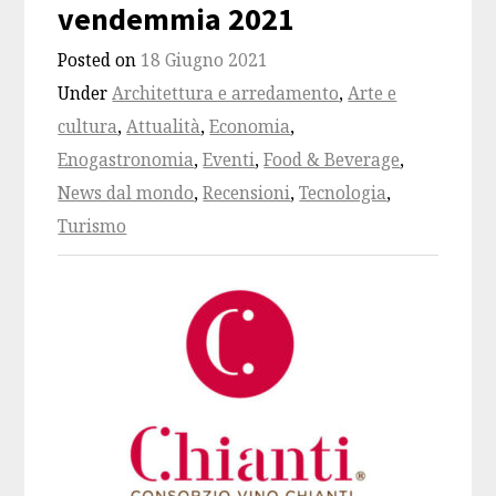
vendemmia 2021
Posted on
18 Giugno 2021
Under
Architettura e arredamento
,
Arte e
cultura
,
Attualità
,
Economia
,
Enogastronomia
,
Eventi
,
Food & Beverage
,
News dal mondo
,
Recensioni
,
Tecnologia
,
Turismo