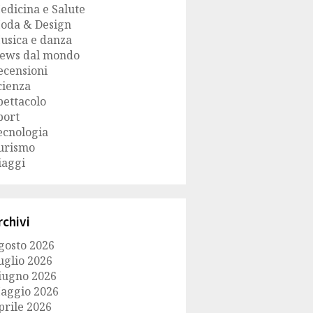
edicina e Salute
oda & Design
usica e danza
ews dal mondo
ecensioni
cienza
pettacolo
port
ecnologia
urismo
iaggi
rchivi
gosto 2026
uglio 2026
iugno 2026
aggio 2026
prile 2026