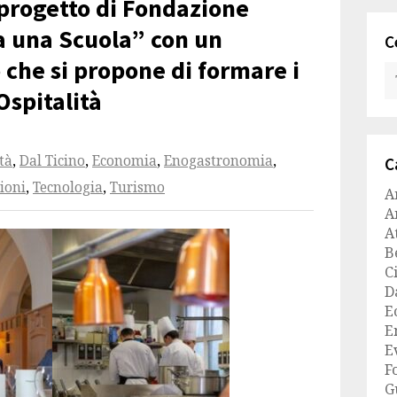
 progetto di Fondazione
 una Scuola” con un
C
 che si propone di formare i
Ospitalità
tà
,
Dal Ticino
,
Economia
,
Enogastronomia
,
C
ioni
,
Tecnologia
,
Turismo
A
A
A
B
C
D
E
E
E
F
G