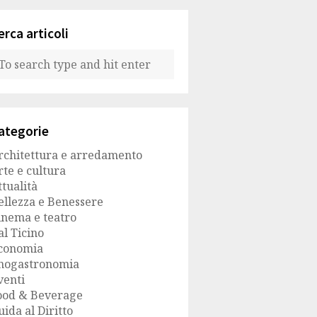
erca articoli
ategorie
rchitettura e arredamento
rte e cultura
ttualità
ellezza e Benessere
inema e teatro
al Ticino
conomia
nogastronomia
venti
ood & Beverage
uida al Diritto