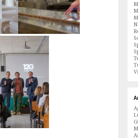
M
M
M
N
R
S
S
S
T
T
V
A
A
L
G
M
A