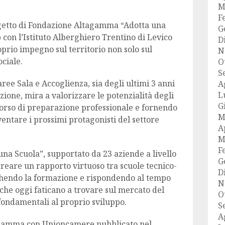
M
F
ogetto di Fondazione Altagamma “Adotta una
G
 con l’Istituto Alberghiero Trentino di Levico
D
prio impegno sul territorio non solo sul
N
ciale.
O
S
aree Sala e Accoglienza, sia degli ultimi 3 anni
A
L
zione, mira a valorizzare le potenzialità degli
G
corso di preparazione professionale e fornendo
M
ventare i prossimi protagonisti del settore
A
M
F
una Scuola”, supportato da 23 aziende a livello
G
creare un rapporto virtuoso tra scuole tecnico-
D
cchendo la formazione e rispondendo al tempo
N
 che oggi faticano a trovare sul mercato del
O
 fondamentali al proprio sviluppo.
S
A
agamma con Unioncamere pubblicato nel