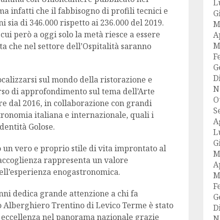
L
a infatti che il fabbisogno di profili tecnici e
G
i sia di 346.000 rispetto ai 236.000 del 2019.
M
 cui però a oggi solo la metà riesce a essere
A
M
lta che nel settore dell’Ospitalità saranno
F
G
D
focalizzarsi sul mondo della ristorazione e
N
orso di approfondimento sul tema dell’Arte
O
ire dal 2016, in collaborazione con grandi
S
ronomia italiana e internazionale, quali i
A
dentità Golose.
L
G
 un vero e proprio stile di vita improntato al
M
’accoglienza rappresenta un valore
A
nell’esperienza enogastronomica.
M
F
nni dedica grande attenzione a chi fa
G
uto Alberghiero Trentino di Levico Terme è stato
D
i eccellenza nel panorama nazionale grazie
N