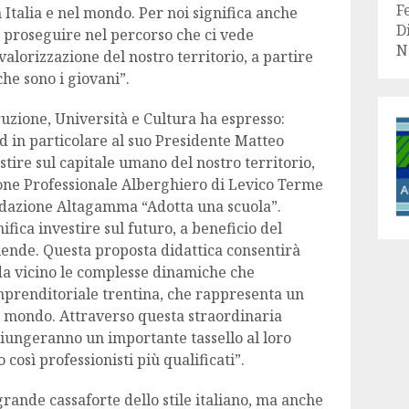
F
Italia e nel mondo. Per noi significa anche
D
e proseguire nel percorso che ci vede
N
alorizzazione del nostro territorio, a partire
che sono i giovani”.
truzione, Università e Cultura ha espresso:
d in particolare al suo Presidente Matteo
stire sul capitale umano del nostro territorio,
ione Professionale Alberghiero di Levico Terme
ondazione Altagamma “Adotta una scuola”.
nifica investire sul futuro, a beneficio del
ziende. Questa proposta didattica consentirà
 da vicino le complesse dinamiche che
mprenditoriale trentina, che rappresenta un
nel mondo. Attraverso questa straordinaria
giungeranno un importante tassello al loro
così professionisti più qualificati”.
 grande cassaforte dello stile italiano, ma anche