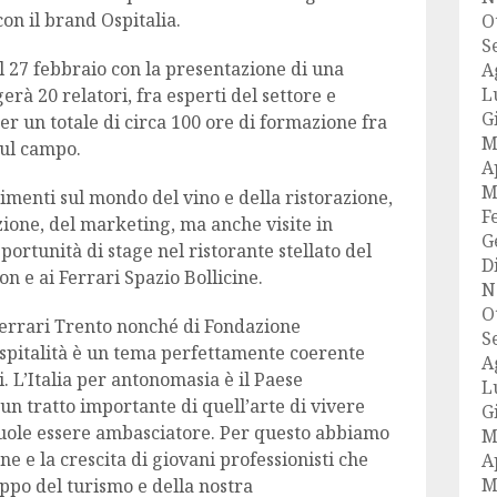
on il brand Ospitalia.
O
S
il 27 febbraio con la presentazione di una
A
L
erà 20 relatori, fra esperti del settore e
G
r un totale di circa 100 ore di formazione fra
M
sul campo.
A
M
imenti sul mondo del vino e della ristorazione,
F
zione, del marketing, ma anche visite in
G
pportunità di stage nel ristorante stellato del
D
 e ai Ferrari Spazio Bollicine.
N
O
Ferrari Trento nonché di Fondazione
S
spitalità è un tema perfettamente coerente
A
i. L’Italia per antonomasia è il Paese
L
è un tratto importante di quell’arte di vivere
G
 vuole essere ambasciatore. Per questo abbiamo
M
ne e la crescita di giovani professionisti che
A
M
ppo del turismo e della nostra