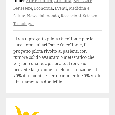
Under
Arte e cultura
,
Attualità
,
Bellezza e
Benessere
,
Economia
,
Eventi
,
Medicina e
Salute
,
News dal mondo
,
Recensioni
,
Scienza
,
Tecnologia
al via il progetto pilota OncoHome per le
cure domicialiari Parte OncoHome, il
progetto pilota rivolto ai pazienti con
tumore solido avanzato o metastatico che
seguono una terapia orale. Il servizio
prevede la gestione in teleassistenza per il
70% dei malati, e per il rimanente 30% visite
direttamente a domicilio.…