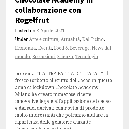
collaborazione con
Rogelfrut
Posted on
8 Aprile 2021
Under
Arte e cultura
,
Attualità
,
Dal Ticino
,
Economia
,
Eventi
,
Food & Beverage
,
News dal
mondo
,
Recensioni
,
Scienza
,
Tecnologia
presenta: “L’ALTRA FACCIA DEL CACAO”: il
fresco sorbetto al Frutto del Cacao In questo
anno di lockdown Chocolate Academy
Milano ha creato numerose ricette
innovative legate all’applicazione del cacao
e dei suoi derivati con novità di prodotto
molto interessanti che potranno aiutare la
ripartenza delle gelaterie durante
l’auspicabile periodo post…