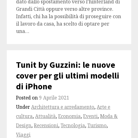
dato dallo spostamento verso l’hinterland di
Grandi Città oppure verso altre province.
Infatti, chi ha la possibilità di proseguire con
il lavoro da casa, ha scelto di optare per
una…
Tunit by Guzzini: le nuove
cover per gli ultimi modelli
di iPhone
Posted on
9 Aprile 2021
Under
Architettura e arredamento
,
Arte e
cultura
,
Attualità
,
Economia
,
Eventi
,
Moda &
Design
,
Recensioni
,
Tecnologia
,
Turismo
,
Viaggi