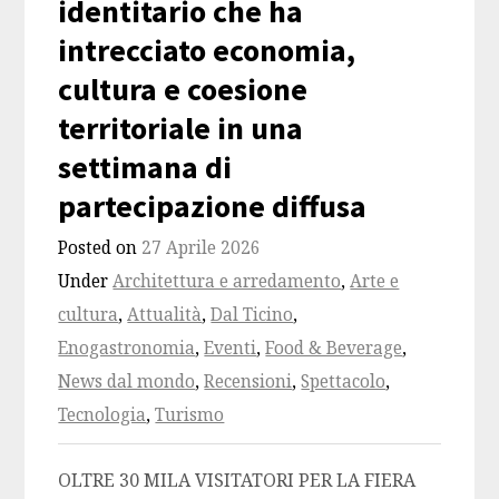
identitario che ha
intrecciato economia,
cultura e coesione
territoriale in una
settimana di
partecipazione diffusa
Posted on
27 Aprile 2026
Under
Architettura e arredamento
,
Arte e
cultura
,
Attualità
,
Dal Ticino
,
Enogastronomia
,
Eventi
,
Food & Beverage
,
News dal mondo
,
Recensioni
,
Spettacolo
,
Tecnologia
,
Turismo
OLTRE 30 MILA VISITATORI PER LA FIERA