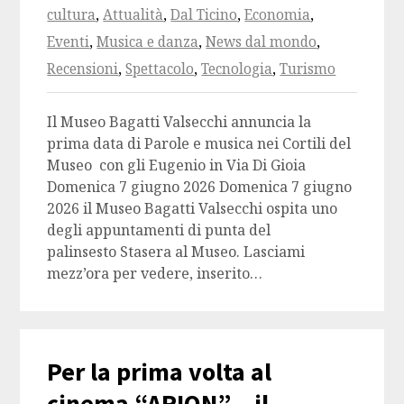
cultura
,
Attualità
,
Dal Ticino
,
Economia
,
Eventi
,
Musica e danza
,
News dal mondo
,
Recensioni
,
Spettacolo
,
Tecnologia
,
Turismo
Il Museo Bagatti Valsecchi annuncia la
prima data di Parole e musica nei Cortili del
Museo con gli Eugenio in Via Di Gioia
Domenica 7 giugno 2026 Domenica 7 giugno
2026 il Museo Bagatti Valsecchi ospita uno
degli appuntamenti di punta del
palinsesto Stasera al Museo. Lasciami
mezz’ora per vedere, inserito…
Per la prima volta al
cinema “ARION” – il