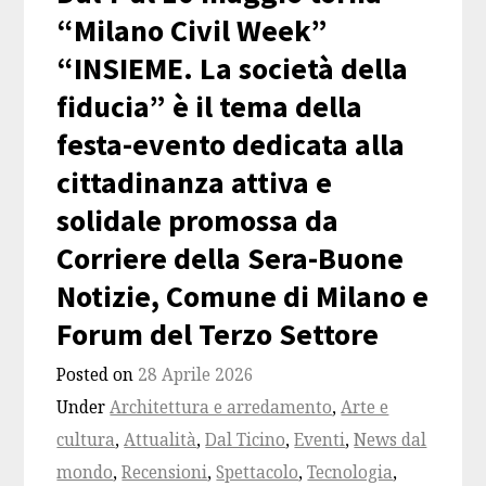
“Milano Civil Week”
“INSIEME. La società della
fiducia” è il tema della
festa-evento dedicata alla
cittadinanza attiva e
solidale promossa da
Corriere della Sera-Buone
Notizie, Comune di Milano e
Forum del Terzo Settore
Posted on
28 Aprile 2026
Under
Architettura e arredamento
,
Arte e
cultura
,
Attualità
,
Dal Ticino
,
Eventi
,
News dal
mondo
,
Recensioni
,
Spettacolo
,
Tecnologia
,