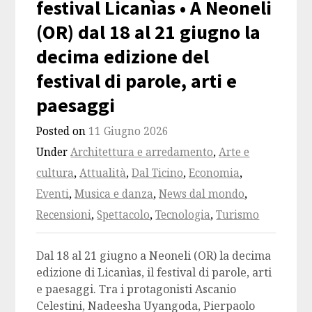
festival Licanìas • A Neoneli
(OR) dal 18 al 21 giugno la
decima edizione del
festival di parole, arti e
paesaggi
Posted on
11 Giugno 2026
Under
Architettura e arredamento
,
Arte e
cultura
,
Attualità
,
Dal Ticino
,
Economia
,
Eventi
,
Musica e danza
,
News dal mondo
,
Recensioni
,
Spettacolo
,
Tecnologia
,
Turismo
Dal 18 al 21 giugno a Neoneli (OR) la decima
edizione di Licanìas, il festival di parole, arti
e paesaggi. Tra i protagonisti Ascanio
Celestini, Nadeesha Uyangoda, Pierpaolo