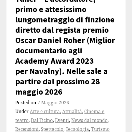
primo e attesissimo
lungometraggio di finzione
diretto dal regista premio
Oscar Daniel Roher (Miglior
documentario agli
Academy Award 2023
per Navalny). Nelle sale a
partire dal prossimo 28
maggio 2026
Posted on
7 Maggio 2026
Under
Arte e cultura
,
Attualità
,
Cinema e
teatro
,
Dal Ticino
,
Eventi
,
News dal mondo
,
Recensioni
,
Spettacolo
,
Tecnologia
,
Turismo