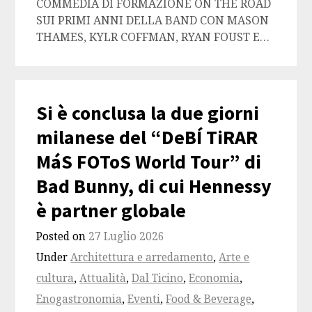
COMMEDIA DI FORMAZIONE ON THE ROAD
SUI PRIMI ANNI DELLA BAND CON MASON
THAMES, KYLR COFFMAN, RYAN FOUST E…
Si è conclusa la due giorni
milanese del “DeBÍ TiRAR
MáS FOToS World Tour” di
Bad Bunny, di cui Hennessy
è partner globale
Posted on
27 Luglio 2026
Under
Architettura e arredamento
,
Arte e
cultura
,
Attualità
,
Dal Ticino
,
Economia
,
Enogastronomia
,
Eventi
,
Food & Beverage
,