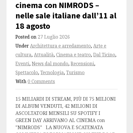
cinema con NIMRODS –
nelle sale italiane dall’11 al
18 agosto
Posted on
27 Luglio 2026
Under
Architettura e arredamento
,
Arte e
cultura
,
Attualità
,
Cinema e teatro
,
Dal Ticino
,
Eventi
,
News dal mondo
,
Recensioni
,
Spettacolo
,
Tecnologia
,
Turismo
With
0 Comments
15 MILIARDI DI STREAM, PIÙ DI 75 MILIONI
DI ALBUM VENDUTI, 42 MILIONI DI
ASCOLTATORI MENSILI SU SPOTIFY I
GREEN DAY ARRIVANO AL CINEMA con
"NIMRODS" LA NUOVA E SCATENATA