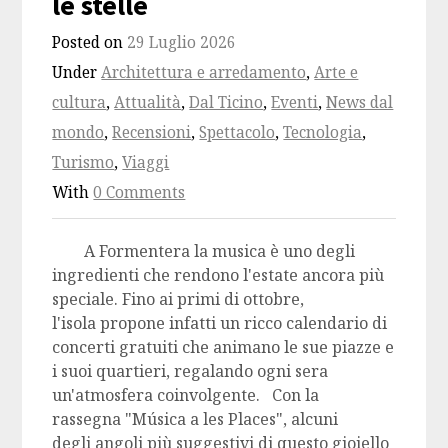
le stelle
Posted on
29 Luglio 2026
Under
Architettura e arredamento
,
Arte e
cultura
,
Attualità
,
Dal Ticino
,
Eventi
,
News dal
mondo
,
Recensioni
,
Spettacolo
,
Tecnologia
,
Turismo
,
Viaggi
With
0 Comments
A Formentera la musica è uno degli
ingredienti che rendono l'estate ancora più
speciale. Fino ai primi di ottobre,
l'isola propone infatti un ricco calendario di
concerti gratuiti che animano le sue piazze e
i suoi quartieri, regalando ogni sera
un'atmosfera coinvolgente. Con la
rassegna "Música a les Places", alcuni
degli angoli più suggestivi di questo gioiello