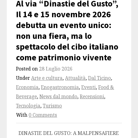
Al via “Dinastie del Gusto”,
Il 14 e 15 novembre 2026
debutta un evento unico:
non una fiera, ma lo
spettacolo del cibo italiano
come patrimonio vivente
Posted on
28 Luglio 2026
Under
Arte e cultura
,
Attualità
,
Dal Ticino
,
Economia
,
Enogastronomia
,
Eventi
,
Food &
Beverage
,
News dal mondo
,
Recensioni
,
Tecnologia
,
Turismo
With
0 Comments
DINASTIE DEL GUSTO: A MALPENSAFIERE