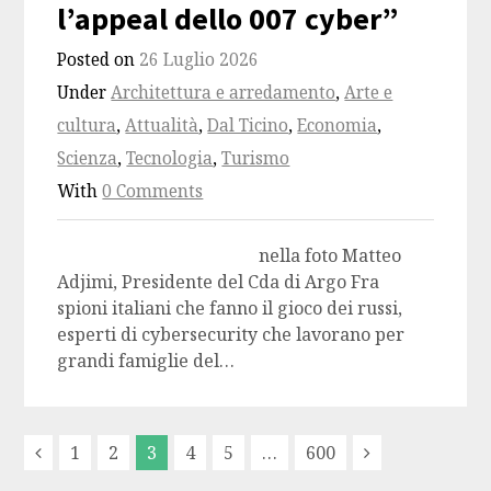
l’appeal dello 007 cyber”
Posted on
26 Luglio 2026
Under
Architettura e arredamento
,
Arte e
cultura
,
Attualità
,
Dal Ticino
,
Economia
,
Scienza
,
Tecnologia
,
Turismo
With
0 Comments
nella foto Matteo
Adjimi, Presidente del Cda di Argo Fra
spioni italiani che fanno il gioco dei russi,
esperti di cybersecurity che lavorano per
grandi famiglie del…
1
2
3
4
5
…
600