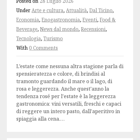
Posted on
28 Luglio 2026
Under
Arte e cultura
,
Attualità
,
Dal Ticino
,
Economia
,
Enogastronomia
,
Eventi
,
Food &
Beverage
,
News dal mondo
,
Recensioni
,
Tecnologia
,
Turismo
With
0 Comments
L’estate come nessuna altra stagione parla di
spensieratezza e colore, di brindisi al
tramonto guardando il mare o il lago, di
rosa e leggerezza. Anche quest’anno la
tendenza rosé per l'estate è la leggerezza
gastronomica: vini versatili, freschi e capaci
di reggere un intero pasto, dall'aperitivo in
spiaggia alla cena.…