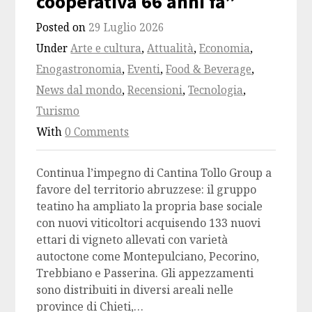
cooperativa 66 anni fa”
Posted on
29 Luglio 2026
Under
Arte e cultura
,
Attualità
,
Economia
,
Enogastronomia
,
Eventi
,
Food & Beverage
,
News dal mondo
,
Recensioni
,
Tecnologia
,
Turismo
With
0 Comments
Continua l’impegno di Cantina Tollo Group a
favore del territorio abruzzese: il gruppo
teatino ha ampliato la propria base sociale
con nuovi viticoltori acquisendo 133 nuovi
ettari di vigneto allevati con varietà
autoctone come Montepulciano, Pecorino,
Trebbiano e Passerina. Gli appezzamenti
sono distribuiti in diversi areali nelle
province di Chieti,…